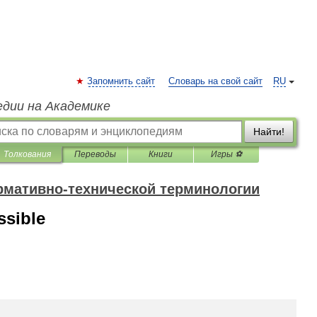
Запомнить сайт
Словарь на свой сайт
RU
едии на Академике
Найти!
Толкования
Переводы
Книги
Игры ⚽
рмативно-технической терминологии
ssible