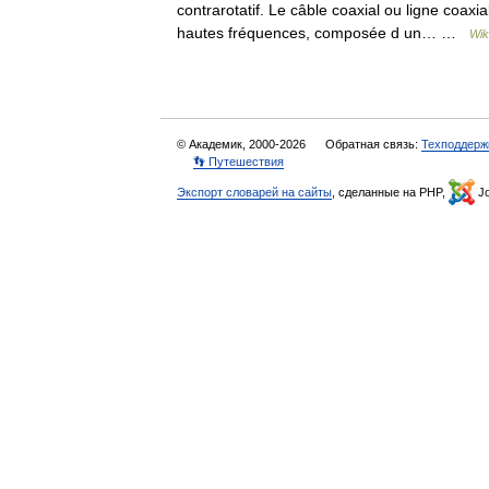
contrarotatif. Le câble coaxial ou ligne coaxi
hautes fréquences, composée d un… …
Wik
© Академик, 2000-2026
Обратная связь:
Техподдерж
👣 Путешествия
Экспорт словарей на сайты
, сделанные на PHP,
Jo