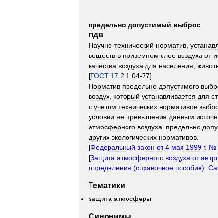
предельно
допустимый
выброс
ПДВ
Научно
-
технический
норматив
,
устанав
веществ
в
приземном
слое
воздуха
от
и
качества
воздуха
для
населения
,
живот
[
ГОСТ
17
.
2
.
1
.
04
-
77
]
Норматив
предельно
допустимого
выбр
воздух
,
который
устанавливается
для
с
с
учетом
технических
нормативов
выбр
условии
не
превышения
данным
источ
атмосферного
воздуха
,
предельно
допу
других
экологических
нормативов
.
[
Федеральный
закон
от
4
мая
1999
г
. №
[
Защита
атмосферного
воздуха
от
антр
определения
(
справочное
пособие
).
Са
Тематики
защита
атмосферы
Синонимы