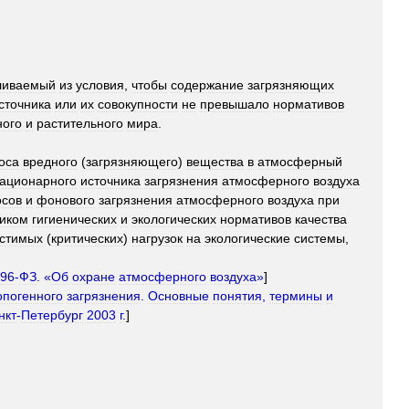
ливаемый
из
условия
,
чтобы
содержание
загрязняющих
сточника
или
их
совокупности
не
превышало
нормативов
ного
и
растительного
мира
.
оса
вредного
(
загрязняющего
)
вещества
в
атмосферный
тационарного
источника
загрязнения
атмосферного
воздуха
осов
и
фонового
загрязнения
атмосферного
воздуха
при
ником
гигиенических
и
экологических
нормативов
качества
стимых
(
критических
)
нагрузок
на
экологические
системы
,
96
-
ФЗ
. «
Об
охране
атмосферного
воздуха
»
]
опогенного
загрязнения
.
Основные
понятия
,
термины
и
нкт
-
Петербург
2003
г
.
]