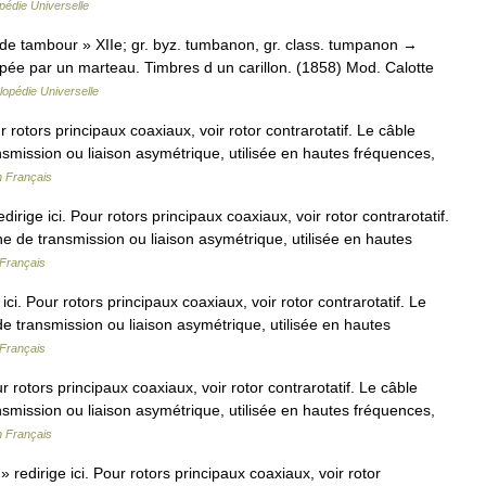
pédie Universelle
te de tambour » XIIe; gr. byz. tumbanon, gr. class. tumpanon →
pée par un marteau. Timbres d un carillon. (1858) Mod. Calotte
opédie Universelle
r rotors principaux coaxiaux, voir rotor contrarotatif. Le câble
ansmission ou liaison asymétrique, utilisée en hautes fréquences,
n Français
irige ici. Pour rotors principaux coaxiaux, voir rotor contrarotatif.
gne de transmission ou liaison asymétrique, utilisée en hautes
 Français
ci. Pour rotors principaux coaxiaux, voir rotor contrarotatif. Le
de transmission ou liaison asymétrique, utilisée en hautes
 Français
r rotors principaux coaxiaux, voir rotor contrarotatif. Le câble
ansmission ou liaison asymétrique, utilisée en hautes fréquences,
n Français
redirige ici. Pour rotors principaux coaxiaux, voir rotor