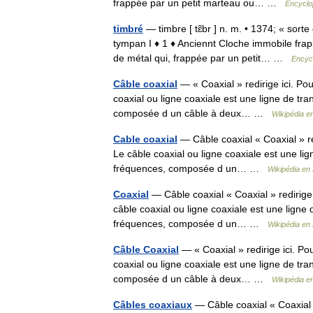
frappée par un petit marteau ou… …
Encyclo
timbré
— timbre [ tɛ̃br ] n. m. • 1374; « sor
tympan I ♦ 1 ♦ Anciennt Cloche immobile frap
de métal qui, frappée par un petit… …
Encycl
Câble coaxial
— « Coaxial » redirige ici. Pou
coaxial ou ligne coaxiale est une ligne de tr
composée d un câble à deux… …
Wikipédia e
Cable coaxial
— Câble coaxial « Coaxial » red
Le câble coaxial ou ligne coaxiale est une li
fréquences, composée d un… …
Wikipédia en
Coaxial
— Câble coaxial « Coaxial » redirige i
câble coaxial ou ligne coaxiale est une ligne 
fréquences, composée d un… …
Wikipédia en
Câble Coaxial
— « Coaxial » redirige ici. Pou
coaxial ou ligne coaxiale est une ligne de tr
composée d un câble à deux… …
Wikipédia e
Câbles coaxiaux
— Câble coaxial « Coaxial » 