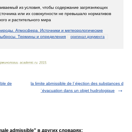
ливаемый
из
условия
,
чтобы
содержание
загрязняющих
сточника
или
их
совокупности
не
превышало
нормативов
ного
и
растительного
мира
рироды
.
Атмосфера
.
Источники
и
метеорологические
выбросы
.
Термины
и
определения
оригинал
документа
рминологии
.
academic
.
ru
.
2015
.
mble de
la limite abmissible de l´éjection des substances d
´évacuation dans un objet hudrologique
ale admissible" в других словарях: