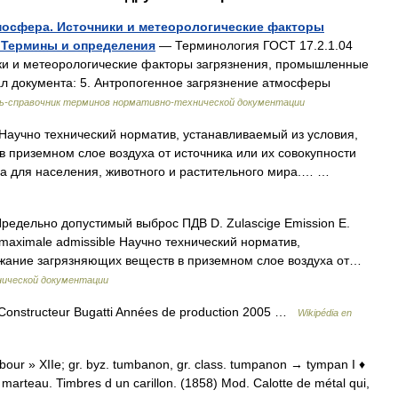
тмосфера. Источники и метеорологические факторы
 Термины и определения
— Терминология ГОСТ 17.2.1.04
ки и метеорологические факторы загрязнения, промышленные
л документа: 5. Антропогенное загрязнение атмосферы
ь-справочник терминов нормативно-технической документации
аучно технический норматив, устанавливаемый из условия,
 приземном слое воздуха от источника или их совокупности
ха для населения, животного и растительного мира.… …
редельно допустимый выброс ПДВ D. Zulascige Emission Е.
 maximale admissible Научно технический норматив,
ржание загрязняющих веществ в приземном слое воздуха от…
нической документации
 Constructeur Bugatti Années de production 2005 …
Wikipédia en
ambour » XIIe; gr. byz. tumbanon, gr. class. tumpanon → tympan I ♦
marteau. Timbres d un carillon. (1858) Mod. Calotte de métal qui,