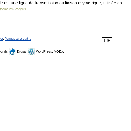
ale est une ligne de transmission ou liaison asymétrique, utilisée en
ipédia en Français
ка
,
Реклама на сайте
18+
omla,
Drupal,
WordPress, MODx.