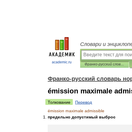
Словари и энциклоп
academic.ru
Франко-русский словарь нормативно-технической терминологии
Франко-русский словарь но
émission maximale admi
Толкование
Перевод
émission
maximale
admissible
предельно
допустимый
выброс