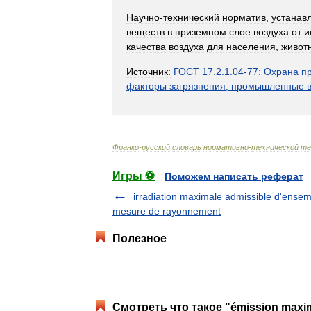
Научно
-
технический
норматив
,
устанав
веществ
в
приземном
слое
воздуха
от
и
качества
воздуха
для
населения
,
живот
Источник:
ГОСТ
17
.
2
.
1
.
04
-
77:
Охрана
п
факторы
загрязнения
,
промышленные
Франко
-
русский
словарь
нормативно
-
технической
те
Игры ⚽
Поможем написать реферат
irradiation maximale admissible d'ense
mesure de rayonnement
Полезное
Смотреть что такое "émission maxim