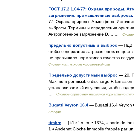
ГОСТ 17.2.1.04-77: Охрана природы. А
загрязнения, промышленные выбросы.
77: Охрана природы. Атмосфера. Источни
выбросы. Термины и определения оригина
Антропогенное загрязнение D.… …
Словар
предельно допустимый выброс
— ПДВ Н
чтобы содержание загрязняющих веществ в
не превышало нормативов качества возду
Справочник технического переводчика
Предельно допустимый выброс
— 20. П
Maximum permissible discharge F. Emission
устанавливаемый из условия, чтобы соде
…
Словарь-справочник терминов нормативно-тех
Bugatti Veyron 16.4
— Bugatti 16.4 Veyron
Français
timbre
— [ tɛ̃br ] n. m. • 1374; « sorte de t
1 ♦ Anciennt Cloche immobile frappée par un 