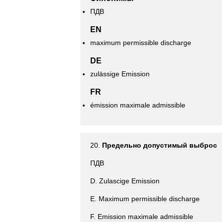
ПДВ
EN
maximum
permissible
discharge
DE
zulässige
Emission
FR
émission
maximale
admissible
20
.
Предельно
допустимый
выброс
ПДВ
D
.
Zulascige
Emission
Е
.
Maximum
permissible
discharge
F
.
Emission
maximale
admissible